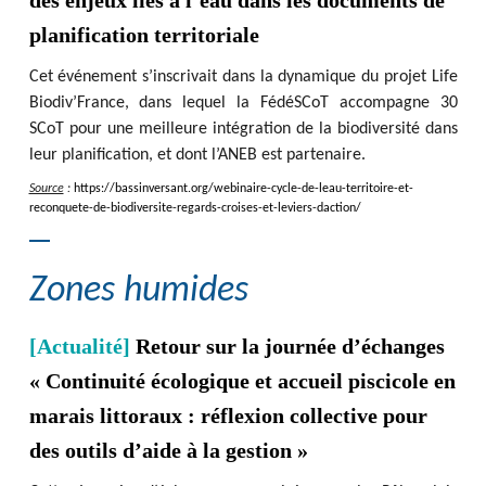
des enjeux liés à l’eau dans les documents de
planification territoriale
Cet événement s’inscrivait dans la dynamique du projet Life
Biodiv’France, dans lequel la FédéSCoT accompagne 30
SCoT pour une meilleure intégration de la biodiversité dans
leur planification, et dont l’ANEB est partenaire.
Source
:
https
:
/
/
bassinversant.org
/
webinaire-cycle-de-leau-territoire-et-
reconquete-de-biodiversite-regards-croises-et-leviers-daction
/
Zones humides
[Actualité]
Retour sur la journée d’échanges
« Continuité écologique et accueil piscicole en
marais littoraux : réflexion collective pour
des outils d’aide à la gestion »