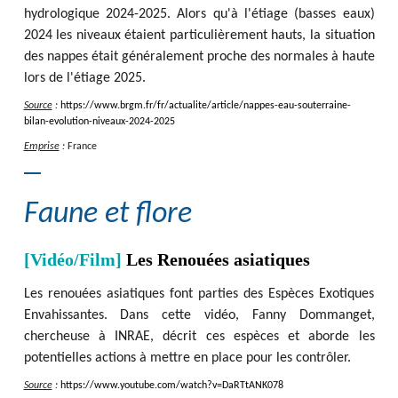
hydrologique 2024-2025. Alors qu'à l'étiage (basses eaux)
2024 les niveaux étaient particulièrement hauts, la situation
des nappes était généralement proche des normales à haute
lors de l'étiage 2025.
Source
:
https
:
/
/
www.brgm.fr
/
fr
/
actualite
/
article
/
nappes-eau-souterraine-
bilan-evolution-niveaux-2024-2025
Emprise
:
France
Faune et flore
[Vidéo/Film]
Les Renouées asiatiques
Les renouées asiatiques font parties des Espèces Exotiques
Envahissantes. Dans cette vidéo, Fanny Dommanget,
chercheuse à INRAE, décrit ces espèces et aborde les
potentielles actions à mettre en place pour les contrôler.
Source
:
https
:
/
/
www.youtube.com
/
watch?v=DaRTtANK078