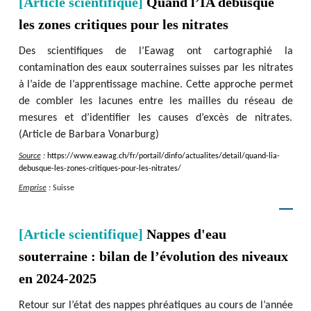
[Article scientifique]
Quand l’IA débusque
les zones critiques pour les nitrates
Des scientifiques de l’Eawag ont cartographié la
contamination des eaux souterraines suisses par les nitrates
à l’aide de l’apprentissage machine. Cette approche permet
de combler les lacunes entre les mailles du réseau de
mesures et d’identifier les causes d’excès de nitrates.
(Article de Barbara Vonarburg)
Source
:
https
:
/
/
www.eawag.ch
/
fr
/
portail
/
dinfo
/
actualites
/
detail
/
quand-lia-
debusque-les-zones-critiques-pour-les-nitrates
/
Emprise
:
Suisse
[Article scientifique]
Nappes d'eau
souterraine : bilan de l’évolution des niveaux
en 2024-2025
Retour sur l’état des nappes phréatiques au cours de l’année