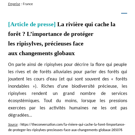
Emprise
:
France
[Article de presse]
La rivière qui cache la
forêt ? L’importance de protéger
les ripisylves, précieuses face
aux changements globaux
On parle ainsi de ripisylves pour décrire la flore qui peuple
les rives et de forêts alluviales pour parler des forêts qui
jouxtent les cours d’eau (et qui sont souvent des « forêts
inondables »). Riches d’une biodiversité précieuse, les
ripisylves rendent un grand nombre de services
écosystémiques. Tout du moins, lorsque les pressions
exercées par les activités humaines ne les ont pas
dégradées…
Source
:
https
:
/
/
theconversation.com
/
la-riviere-qui-cache-la-foret-limportance-
de-proteger-les-ripisylves-precieuses-face-aux-changements-globaux-265076