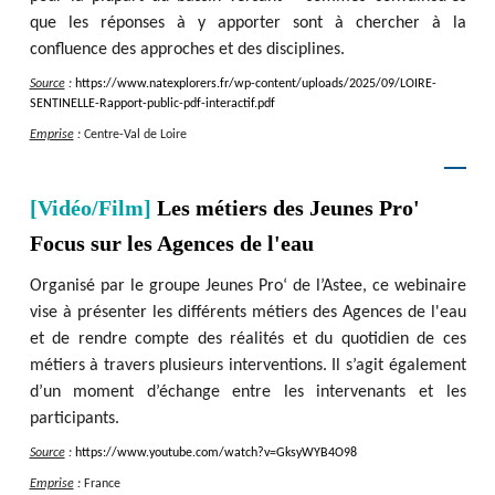
que les réponses à y apporter sont à chercher à la
confluence des approches et des disciplines.
Source
:
https
:
/
/
www.natexplorers.fr
/
wp-content
/
uploads
/
2025
/
09
/
LOIRE-
SENTINELLE-Rapport-public-pdf-interactif.pdf
Emprise
:
Centre-Val de Loire
[Vidéo/Film]
Les métiers des Jeunes Pro'
Focus sur les Agences de l'eau
Organisé par le groupe Jeunes Pro‘ de l’Astee, ce webinaire
vise à présenter les différents métiers des Agences de l'eau
et de rendre compte des réalités et du quotidien de ces
métiers à travers plusieurs interventions. Il s’agit également
d’un moment d’échange entre les intervenants et les
participants.
Source
:
https
:
/
/
www.youtube.com
/
watch?v=GksyWYB4O98
Emprise
:
France