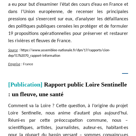
a eu pour but d’examiner l’état des cours d’eau en France et
dans l’Union européenne, de recenser les principales
pressions qui s’exercent sur eux, d’analyser les défaillances
des politiques publiques censées les protéger et de formuler
19 propositions opérationnelles pour préserver et restaurer
les rivières et fleuves de France.
Source
:
https
:
/
/
www.assemblee-nationale.fr
/
dyn
/
17
/
rapports
/
cion-
dvp
/
l17b2070_rapport-information
Emprise
:
France
[Publication]
Rapport public Loire Sentinelle
: un fleuve, une santé
Comment va la Loire ? Cette question, à l’origine du projet
Loire Sentinelle, nous anime d’autant plus aujourd’hui.
Réuni·es par cette préoccupation commune, nous –
scientifiques, artistes, journalistes, auteur·es, habitant·es
pour la plupart du bassin versant – sommes convaincu·es