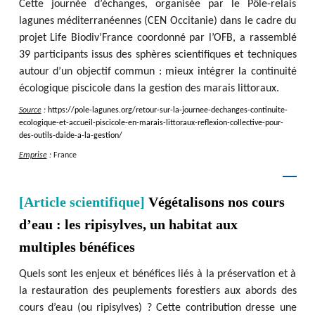
Cette journée d’échanges, organisée par le Pôle-relais
lagunes méditerranéennes (CEN Occitanie) dans le cadre du
projet Life Biodiv’France coordonné par l’OFB, a rassemblé
39 participants issus des sphères scientifiques et techniques
autour d’un objectif commun : mieux intégrer la continuité
écologique piscicole dans la gestion des marais littoraux.
Source
:
https
:
/
/
pole-lagunes.org
/
retour-sur-la-journee-dechanges-continuite-
ecologique-et-accueil-piscicole-en-marais-littoraux-reflexion-collective-pour-
des-outils-daide-a-la-gestion
/
Emprise
:
France
[Article scientifique]
Végétalisons nos cours
d’eau : les ripisylves, un habitat aux
multiples bénéfices
Quels sont les enjeux et bénéfices liés à la préservation et à
la restauration des peuplements forestiers aux abords des
cours d’eau (ou ripisylves) ? Cette contribution dresse une