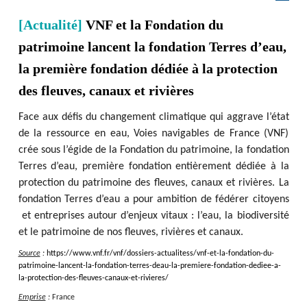
[Actualité]
VNF et la Fondation du
patrimoine lancent la fondation Terres d’eau,
la première fondation dédiée à la protection
des fleuves, canaux et rivières
Face aux défis du changement climatique qui aggrave l’état
de la ressource en eau, Voies navigables de France (VNF)
crée sous l’égide de la Fondation du patrimoine, la fondation
Terres d’eau, première fondation entièrement dédiée à la
protection du patrimoine des fleuves, canaux et rivières. La
fondation Terres d’eau a pour ambition de fédérer citoyens
et entreprises autour d’enjeux vitaux : l’eau, la biodiversité
et le patrimoine de nos fleuves, rivières et canaux.
Source
:
https
:
/
/
www.vnf.fr
/
vnf
/
dossiers-actualitess
/
vnf-et-la-fondation-du-
patrimoine-lancent-la-fondation-terres-deau-la-premiere-fondation-dediee-a-
la-protection-des-fleuves-canaux-et-rivieres
/
Emprise
:
France