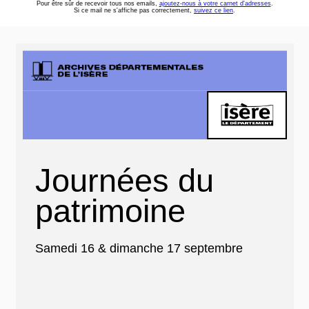
Pour être sûr de recevoir tous nos emails,
ajoutez-nous à votre carnet d'adresses
.
Si ce mail ne s'affiche pas correctement,
suivez ce lien
.
Journées du
patrimoine
Samedi 16 & dimanche 17 septembre