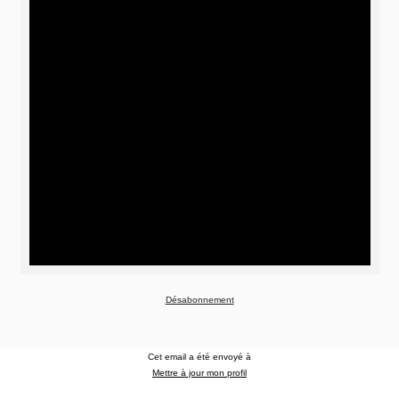
Désabonnement
Cet email a été envoyé à
Mettre à jour mon profil