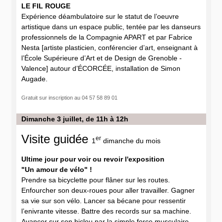
LE FIL ROUGE
Expérience déambulatoire sur le statut de l’oeuvre
artistique dans un espace public, tentée par les danseurs
professionnels de la Compagnie APART et par Fabrice
Nesta [artiste plasticien, conférencier d’art, enseignant à
l’École Supérieure d’Art et de Design de Grenoble -
Valence] autour d’ÉCORCÉE, installation de Simon
Augade.
Gratuit sur inscription au 04 57 58 89 01
Dimanche 3 juillet, de 11h à 12h
Visite guidée
er
1
dimanche du mois
Ultime jour pour voir ou revoir l'exposition
"Un amour de vélo" !
Prendre sa bicyclette pour flâner sur les routes.
Enfourcher son deux-roues pour aller travailler. Gagner
sa vie sur son vélo. Lancer sa bécane pour ressentir
l’enivrante vitesse. Battre des records sur sa machine.
Avancer sur son biclou par la simple force musculaire.