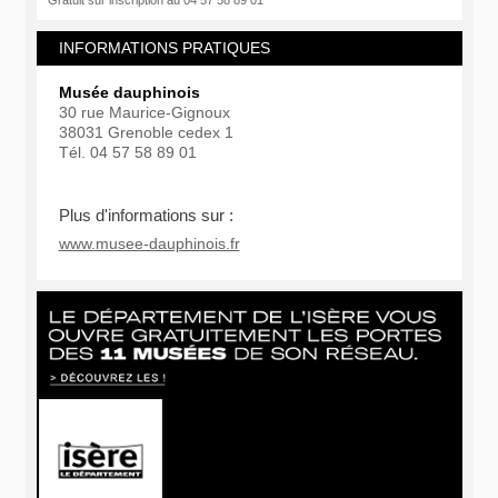
Gratuit sur inscription au 04 57 58 89 01
INFORMATIONS PRATIQUES
Musée dauphinois
30 rue Maurice-Gignoux
38031 Grenoble cedex 1
Tél. 04 57 58 89 01
Plus d'informations sur :
www.musee-dauphinois.fr