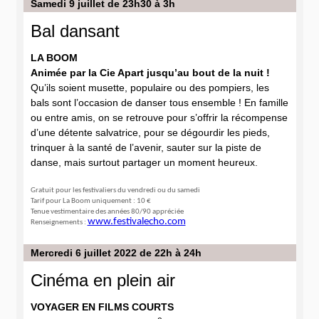
Samedi 9 juillet de 23h30 à 3h
Bal dansant
LA BOOM
Animée par la Cie Apart jusqu’au bout de la nuit !
Qu’ils soient musette, populaire ou des pompiers,
les
bals sont l’occasion de danser tous ensemble !
En famille
ou entre amis, on se retrouve pour
s’offrir la récompense
d’une détente salvatrice,
pour se dégourdir les pieds,
trinquer à la santé de
l’avenir, sauter sur la piste de
danse, mais surtout
partager un moment heureux.
Gratuit pour les festivaliers du vendredi ou du samedi
Tarif pour La Boom uniquement : 10 €
Tenue vestimentaire des années 80/90 appréciée
www.festivalecho.com
Renseignements :
Mercredi 6 juillet 2022 de 22h à 24h
Cinéma en plein air
VOYAGER EN FILMS COURTS