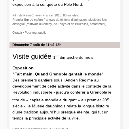
expédition à la conquête du Pôle Nord.
Film de Rémi Chayé (France, 2015, 80 minutes).
Premier film du maître français du cinéma d’animation, plusieurs fois
distingué (festivals d’Annecy, de Tokyo et de Bruxelles, notamment).
Gratuit • Pour tout public
Dimanche 7 août de 11h à 12h
Visite guidée
er
1
dimanche du mois
Exposition
"Fait main. Quand Grenoble gantait le monde"
Des premiers gantiers sous l’Ancien Régime au
développement de cette activité dans le contexte de la
Révolution industrielle - jusqu’à conférer à Grenoble le
e
titre de « capitale mondiale du gant » au premier 20
siècle -, le Musée dauphinois relate la longue histoire
d’une tradition aujourd’hui presque éteinte, qui fut un
temps la principale activité de la ville.