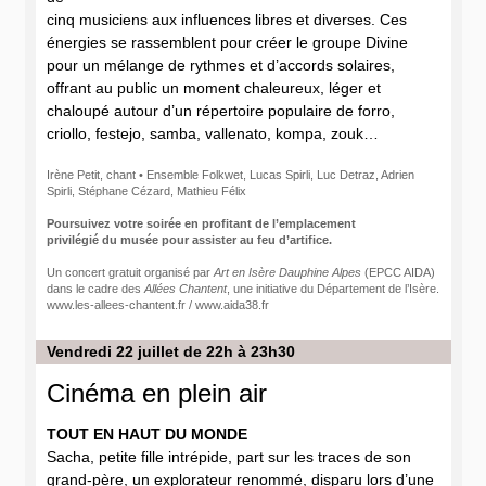
cinq musiciens aux influences libres et diverses. Ces
énergies se rassemblent pour créer le groupe Divine
pour un mélange de rythmes et d’accords solaires,
offrant au public un moment chaleureux, léger et
chaloupé autour d’un répertoire populaire de forro,
criollo, festejo, samba, vallenato, kompa, zouk…
Irène Petit, chant • Ensemble Folkwet, Lucas Spirli, Luc Detraz, Adrien
Spirli, Stéphane Cézard, Mathieu Félix
Poursuivez votre soirée en profitant de l’emplacement
privilégié du musée pour assister au feu d’artifice.
Un concert gratuit organisé par
Art en Isère Dauphine Alpes
(EPCC AIDA)
dans le cadre des
Allées Chantent
, une initiative du Département de l’Isère.
www.les-allees-chantent.fr / www.aida38.fr
Vendredi 22 juillet de 22h à 23h30
Cinéma en plein air
TOUT EN HAUT DU MONDE
Sacha, petite fille intrépide, part sur les traces de son
grand-père, un explorateur renommé, disparu lors d’une