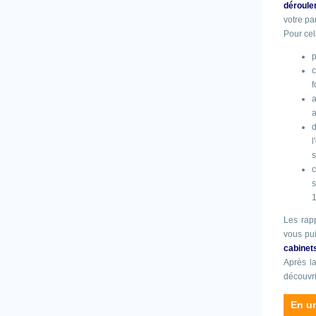
déroule
votre pa
Pour cel
p
c
f
a
a
l
s
c
s
Les rap
vous pui
cabinet
Après la
découvr
En u