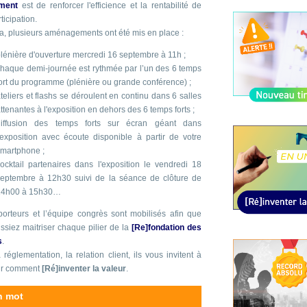
ment
est de renforcer l'efficience et la rentabilité de
rticipation.
a, plusieurs aménagements ont été mis en place :
lénière d'ouverture mercredi 16 septembre à 11h ;
haque demi-journée est rythmée par l’un des 6 temps
ort du programme (plénière ou grande conférence) ;
teliers et flashs se déroulent en continu dans 6 salles
ttenantes à l'exposition en dehors des 6 temps forts ;
diffusion des temps forts sur écran géant dans
'exposition avec écoute disponible à partir de votre
martphone ;
ocktail partenaires dans l'exposition le vendredi 18
eptembre à 12h30 suivi de la séance de clôture de
14h00 à 15h30…
porteurs et l’équipe congrès sont mobilisés afin que
ssiez maitriser chaque pilier de la
[Re]fondation des
s
.
 réglementation, la relation client, ils vous invitent à
ir comment
[Ré]inventer la valeur
.
n mot