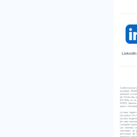
LinkedIn
Conformément à l
européen 2016/
adresses e-mail 
de l’Ordre des
670 003), en sa 
RGPD, destiné à 
après « Actualit
La base légale 
inscription à l
(et plus largeme
de cette newsle
l’actualité relat
Les données so
newsletter, ou 
permanent de l
destinées uniqu