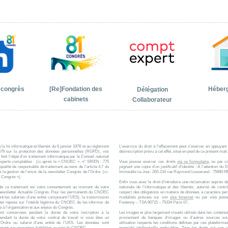
 congrès
[Re]Fondation des
Héber
Délégation
cabinets
Collaborateur
a loi informatique et libertés du 6 janvier 1978 et au règlement
L’exercice du droit à l’effacement peut s’exercer en appuyant
679 sur la protection des données personnelles (RGPD), vos
désinscription prévu à cet effet, situé en pied de ce présent mail.
font l’objet d’un traitement informatique par le Conseil national
 experts-comptables (ci-après le « CNOEC », n° SIREN : 775
Vous pouvez exercer ces droits
via ce formulaire
, ou par co
qualité de responsable de traitement au sens de l’article 4.7 du
joignant une copie d’un justificatif d’identité : À l’attention
la gestion de l’envoi de la newsletter Congrès de l'Ordre. (ci-
Immeuble Le Jour, 200-216 rue Raymond Losserand - 75680 
é Congrès »).
Enfin vous avez le droit d’introduire une réclamation auprès 
de ce traitement est votre consentement au moment de votre
nationale de l’informatique et des libertés, autorité de cont
a newsletter Actualité Congrès. Pour les permanents du CNOEC
respect des obligations en matière de données à caractère per
nt les salariés d’une entité composant l’UES), la transmission
modalités prévues sur son
site Internet
ou par voie posta
tter repose sur l’intérêt légitime du CNOEC de les informer de
Fontenoy – TSA 80715 – 75334 Paris 07.
ive à l’organisation et aux enjeux du Congrès.
nt conservées pendant la durée de votre inscription à la
Les images et plus largement visuels utilisés dans les contenus
pendant la durée de votre contrat de travail si vous êtes un
proviennent de banques d'images ou d'autres sources sou
’Ordre ou salarié d’une entité de l’UES. Les données sont
utilisation respecte les conditions définies par ces plateformes
ement aux personnes habilitées au sein du CNOEC.
propriété intellectuelle applicables. Tous les droits sur ces v