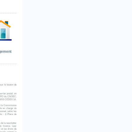
gement
 sur le bouton de
urrier postal, en
 du DPO du CNOEC,
PARIS CEDEX 14.
de la Commission
rôle en charge du
sonnel, selon les
le : 3 Place de
 de la newsletter
s licence. Leur
 et les droits de
isuels restent la