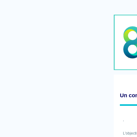
Un con
,
L'object