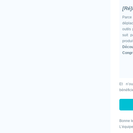
[Ré]
Parce 
déplac
outils
suit p
produi
Décou
Congr
Et n’ou
bénéfic
Bonne le
L’équip