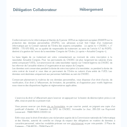
Hébergement
Délégation Collaborateur
Conformément à la loi informatique et libertés du 6 janvier 1978 et au règlement européen 2016/679 sur la
protection des données personnelles (RGPD), vos adresses e-mail font l’objet d’un traitement
informatique par le Conseil national de l’Ordre des experts-comptables (ci-après le « CNOEC », n°
SIREN : 775 670 003), en sa qualité de responsable de traitement au sens de l’article 4.7 du RGPD,
destiné à la gestion de l’envoi de la newsletter Congrès de l'Ordre. (ci-après « Actualité Congrès »).
La base légale de ce traitement est votre consentement au moment de votre inscription à la
newsletter Actualité Congrès. Pour les permanents du CNOEC (et plus largement les salariés d’une
entité composant l’UES), la transmission de cette newsletter repose sur l’intérêt légitime du CNOEC de
les informer de l’actualité relative à l’organisation et aux enjeux du Congrès.
Les données sont conservées pendant la durée de votre inscription à la newsletter, ou pendant la durée de
votre contrat de travail si vous êtes un permanent de l’Ordre ou salarié d’une entité de l’UES. Les
données sont destinées uniquement aux personnes habilitées au sein du CNOEC.
Conservant pleinement la maîtrise de vos données personnelles, vous disposez d’un droit d’accès, de
rectification, d’un droit à l’effacement, de limitation, de portabilité, et d'opposition pour motifs légitimes
sous réserve des dispositions légales et réglementaires applicables.
L’exercice du droit à l’effacement peut s’exercer en appuyant sur le bouton de désinscription prévu à cet
effet, situé en pied de ce présent mail.
Vous pouvez exercer ces droits
via ce formulaire
, ou par courrier postal, en joignant une copie d’un
justificatif d’identité : À l’attention du DPO du CNOEC, Immeuble Le Jour, 200-216 rue Raymond
Losserand - 75680 PARIS CEDEX 14.
Enfin vous avez le droit d’introduire une réclamation auprès de la Commission nationale de l’informatique
et des libertés, autorité de contrôle en charge du respect des obligations en matière de données à
caractère personnel, selon les modalités prévues sur son
site Internet
ou par voie postale : 3 Place de
Fontenoy – TSA 80715 – 75334 Paris 07.