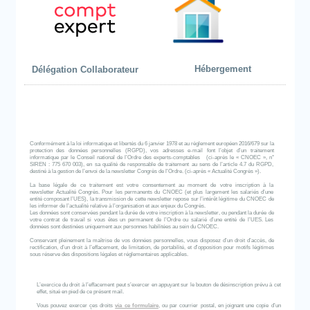
Hébergement
Délégation Collaborateur
Conformément à la loi informatique et libertés du 6 janvier 1978 et au règlement européen 2016/679 sur la
protection des données personnelles (RGPD), vos adresses e-mail font l’objet d’un traitement
informatique par le Conseil national de l’Ordre des experts-comptables (ci-après le « CNOEC », n°
SIREN : 775 670 003), en sa qualité de responsable de traitement au sens de l’article 4.7 du RGPD,
destiné à la gestion de l’envoi de la newsletter Congrès de l'Ordre. (ci-après « Actualité Congrès »).
La base légale de ce traitement est votre consentement au moment de votre inscription à la
newsletter Actualité Congrès. Pour les permanents du CNOEC (et plus largement les salariés d’une
entité composant l’UES), la transmission de cette newsletter repose sur l’intérêt légitime du CNOEC de
les informer de l’actualité relative à l’organisation et aux enjeux du Congrès.
Les données sont conservées pendant la durée de votre inscription à la newsletter, ou pendant la durée de
votre contrat de travail si vous êtes un permanent de l’Ordre ou salarié d’une entité de l’UES. Les
données sont destinées uniquement aux personnes habilitées au sein du CNOEC.
Conservant pleinement la maîtrise de vos données personnelles, vous disposez d’un droit d’accès, de
rectification, d’un droit à l’effacement, de limitation, de portabilité, et d'opposition pour motifs légitimes
sous réserve des dispositions légales et réglementaires applicables.
L’exercice du droit à l’effacement peut s’exercer en appuyant sur le bouton de désinscription prévu à cet
effet, situé en pied de ce présent mail.
Vous pouvez exercer ces droits
via ce formulaire
, ou par courrier postal, en joignant une copie d’un