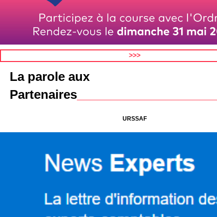
>>>
La parole aux
Partenaires
____________________
URSSAF