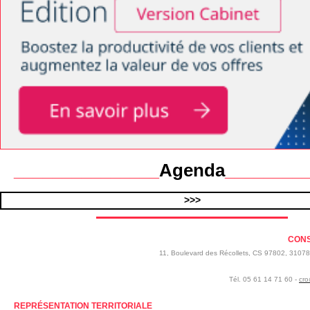
Agenda
_______________
________
>>>
CONS
11, Boulevard des Récollets, CS 97802, 3107
Tél. 05 61 14 71 60 -
cro
REPRÉSENTATION TERRITORIALE