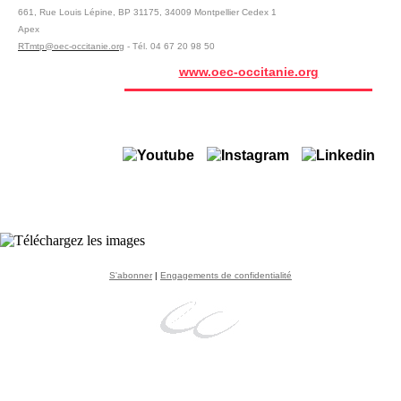
661, Rue Louis Lépine, BP 31175, 34009 Montpellier Cedex 1
Apex
RTmtp@oec-occitanie.org
- Tél. 04 67 20 98 50
www.oec-occitanie.org
S'abonner
|
Engagements de confidentialité