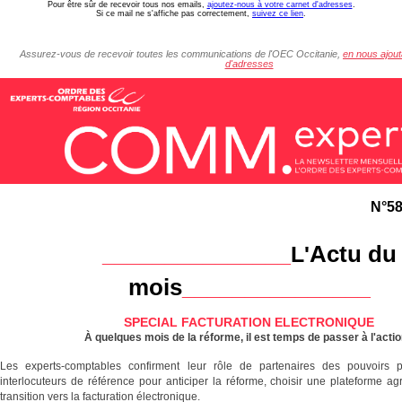
Pour être sûr de recevoir tous nos emails,
ajoutez-nous à votre carnet d'adresses
.
Si ce mail ne s'affiche pas correctement,
suivez ce lien
.
Assurez-vous de recevoir toutes les communications de l'OEC Occitanie,
en nous ajout
d'adresses
N°58
Actu du
_______________
L'
mois
_______________
SPECIAL FACTURATION ELECTRONIQUE
À quelques mois de la réforme, il est temps de passer à l'actio
Les experts-comptables confirment leur rôle de partenaires des pouvoirs p
interlocuteurs de référence pour anticiper la réforme, choisir une plateforme ag
transition vers la facturation électronique.