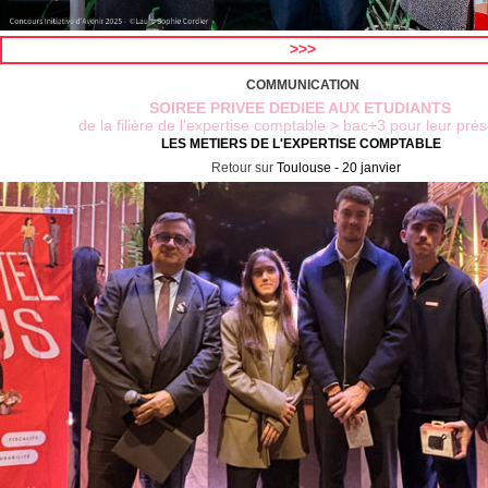
>>>
COMMUNICATION
SOIREE PRIVEE
DEDIEE AUX ETUDIANTS
de la filière de l'expertise comptable > bac+3 pour leur pré
LES METIERS DE L'EXPERTISE COMPTABLE
Retour sur
Toulouse - 20 janvier