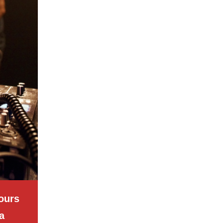
ours
a