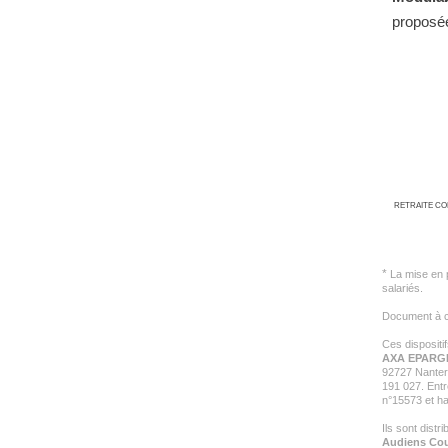
proposée
RETRAITE C
*
La mise en pl
salariés.
Document à ca
Ces disposit
AXA EPARG
92727 Nanter
191 027. Entr
n°15573 et ha
Ils sont dist
Audiens Cou