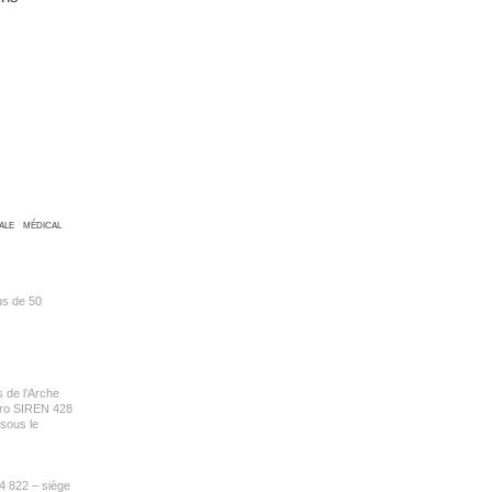
IALE
MÉDICAL
lus de 50
s de l’Arche
éro SIREN 428
 sous le
4 822 – siège