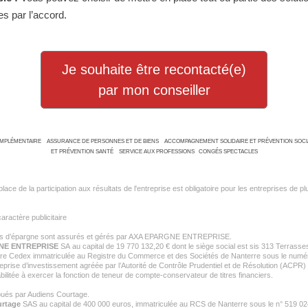
s par l’accord.
Je souhaite être recontacté(e)
par mon conseiller
OMPLÉMENTAIRE
ASSURANCE DE PERSONNES ET DE BIENS
ACCOMPAGNEMENT SOLIDAIRE ET PRÉVENTION SOC
ET PRÉVENTION SANTÉ
SERVICE AUX PROFESSIONS
CONGÉS SPECTACLES
ace de la participation aux résultats de l'entreprise est obligatoire pour les entreprises de p
ractère publicitaire
ifs d’épargne sont assurés et gérés par AXA EPARGNE ENTREPRISE.
NE ENTREPRISE
SA
au capital de 19 770 132,20 € dont le siège social est sis 313 Terrasse
re Cedex immatriculée au Registre du Commerce et des Sociétés de Nanterre sous le num
eprise d’investissement agréée par l’Autorité de Contrôle Prudentiel et de Résolution (ACPR)
bilitée à exercer la fonction de teneur de compte-conservateur de titres financiers.
ribués par Audiens Courtage.
rtage
SAS au capital de 400 000 euros, immatriculée au RCS de Nanterre sous le n° 519 02