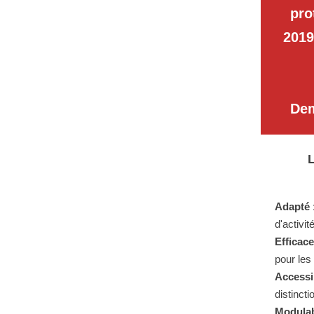
pro
2019
Dem
L
Adapté 
d'activit
Efficace
pour les
Accessi
distincti
Modulab