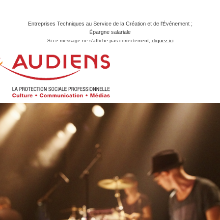
Entreprises Techniques au Service de la Création et de l'
vénement ;
É
pargne salariale
É
Si ce message ne s'affiche pas correctement,
cliquez ici