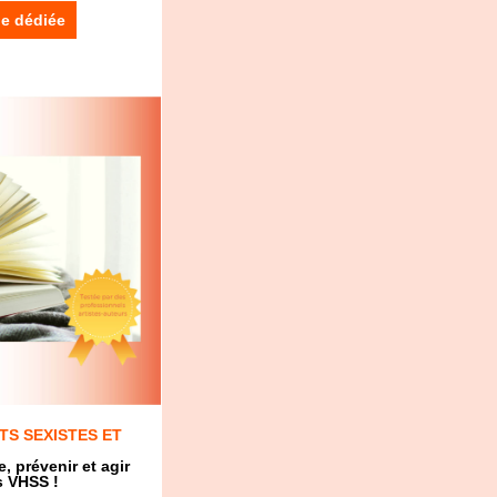
ge dédiée
S SEXISTES ET
 prévenir et agir
es VHSS !