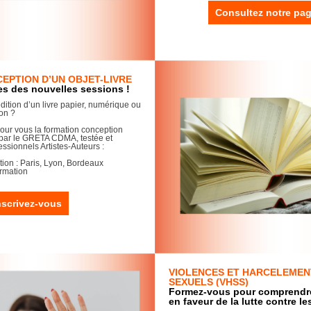
Consultez notre pa
EPTION D’UN OBJET-LIVRE
es des nouvelles sessions !
dition d’un livre papier, numérique ou
on ?
pour vous la formation conception
é par le GRETA CDMA, testée et
ssionnels Artistes-Auteurs :
tion : Paris, Lyon, Bordeaux
rmation
nscrivez-vous
VIOLENCES ET HARCELEMENT
SEXUELS (VHSS)
Formez-vous pour comprendre,
en faveur de la lutte contre l