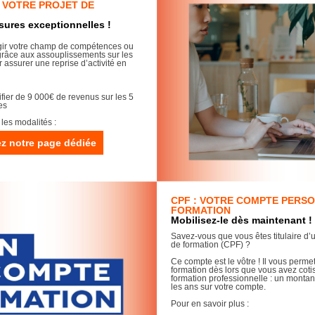
 VOTRE PROJET DE
sures exceptionnelles !
rgir votre champ de compétences ou
grâce aux assouplissements sur les
 assurer une reprise d’activité en
ifier de 9 000€ de revenus sur les 5
es
 les modalités :
z notre page dédiée
CPF : VOTRE COMPTE PERS
FORMATION
Mobilisez-le dès maintenant !
Savez-vous que vous êtes titulaire d
de formation (CPF) ?
Ce compte est le vôtre ! Il vous permet
formation dès lors que vous avez cotis
formation professionnelle : un montant
les ans sur votre compte.
Pour en savoir plus :