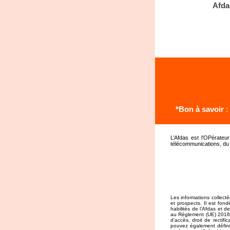
Afda
*Bon à savoir
:
L’Afdas est l’OPérateu
télécommunications, du s
Les informations collecté
et prospects. Il est fon
habilités de l’Afdas et 
au Règlement (UE) 2016/6
d’accès, droit de rectific
pouvez également définir