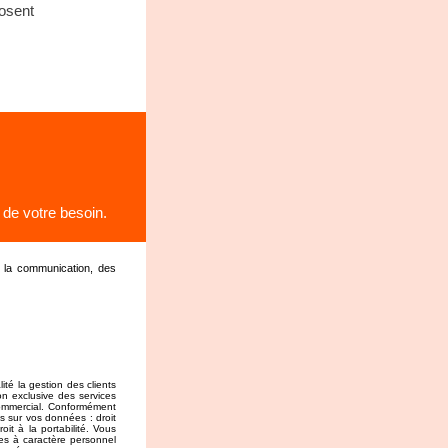
osent
 de votre besoin.
e la communication, des
ité la gestion des clients
on exclusive des services
 commercial. Conformément
s sur vos données : droit
roit à la portabilité. Vous
ées à caractère personnel