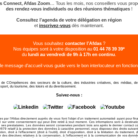
s Connect, Afdas Zoom
… Tous les mois, nos conseillers vous prop
des rendez-vous individuels ou des réunions thématiques
!
Consultez l’agenda de votre délégation en région
et
inscrivez-vous
dès maintenant.
Vous souhaitez
contacter l’Afdas
?
Nos équipes sont à votre disposition au
01 44 78 39 39*
du
lundi au vendredi de 9h à 17h en continu
.
 le message d’accueil vous guide vers le bon interlocuteur en fonction
r de COmpétences des secteurs de la culture, des industries créatives, des médias, d
port, du tourisme, des loisirs et du divertissement.
Suivez-nous :
es par l’Afdas directement auprès de vous font l’objet d’un traitement automatisé ayant pour final
dé sur votre consentement qui peut être retiré à tout moment. Ces informations sont à destinati
de ses prestataires. Les données seront conservées pendant trois ans après le dernier contact
79 relatif à la protection des données à caractère personnel, vous disposez des droits suivant
ation, droit à l’effacement (droit à l’oubli), droit d’opposition, droit à la limitation du traitement, d
 des directives relatives à la conservation, à l’effacement et à la communication de vos donn