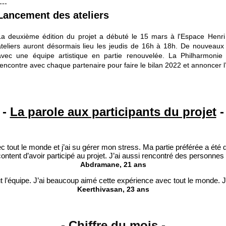
---
Lancement des ateliers
La deuxième édition du projet a débuté le 15 mars à l'Espace Henr
ateliers auront désormais lieu les jeudis de 16h à 18h.
De nouveaux i
avec une équipe artistique en partie renouvelée. La Philharmonie
rencontre avec chaque partenaire pour faire le bilan 2022 et annoncer
-
La parole aux participants du projet
-
ec tout le monde et j’ai su gérer mon stress. Ma partie préférée a été
content d’avoir participé au projet. J’ai aussi rencontré des personn
Abdramane
, 21 ans
t l’équipe. J’ai beaucoup aimé cette expérience avec tout le monde
Keerthivasan
, 23 ans
-
Chiffre du mois
-