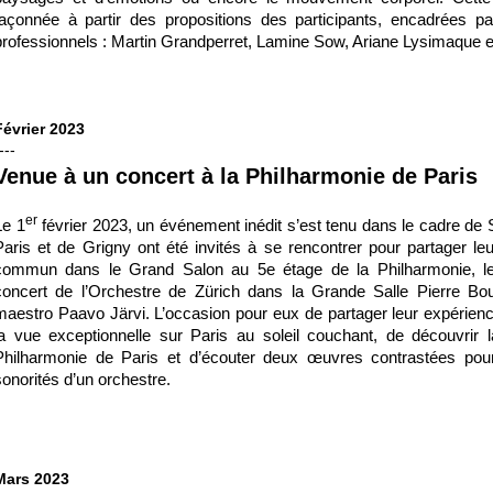
façonnée à partir des propositions des participants, encadrées par
professionnels : Martin Grandperret, Lamine Sow, Ariane Lysimaque e
Février 2023
---
Venue à un concert à la Philharmonie de Paris
er
Le 1
février 2023, un événement inédit s’est tenu dans le cadre de 
Paris et de Grigny ont été invités à se rencontrer pour partager le
commun dans le Grand Salon au 5e étage de la Philharmonie, le
concert de l’Orchestre de Zürich dans la Grande Salle Pierre Bou
maestro Paavo Järvi. L’occasion pour eux de partager leur expérience
la vue exceptionnelle sur Paris au soleil couchant, de découvrir 
Philharmonie de Paris et d’écouter deux œuvres contrastées pour 
sonorités d’un orchestre.
Mars 2023