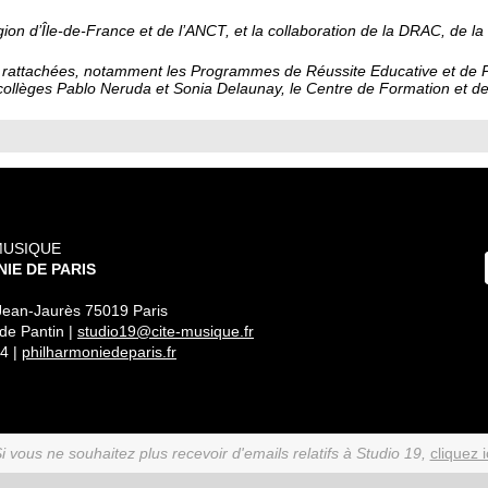
égion d’Île-de-France et de l’ANCT, et la collaboration de la DRAC, de la
ont rattachées, notamment les Programmes de Réussite Educative et de P
 collèges Pablo Neruda et Sonia Delaunay, le Centre de Formation et de 
MUSIQUE
IE DE PARIS
Jean-Jaurès 75019 Paris
 de Pantin |
studio19@cite-musique.fr
4 |
philharmoniedeparis.fr
i vous ne souhaitez plus recevoir d'emails relatifs à Studio 19,
cliquez i