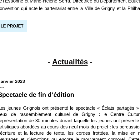
e l’Essonne et Marie-Hélène Serra, Directrice du Département Éduca
convention qui acte le partenariat entre la Ville de Grigny et la Phil
 LE PROJET
-
Actualités
-
Janvier 2023
---
Spectacle de fin d’édition
Les jeunes Grignois ont présenté le spectacle «
É
clats partagés »
lieux de rassemblement culturel de Grigny : le Centre Cultu
représentation de 30 minutes durant laquelle les jeunes ont présenté
artistiques abordées au cours des neuf mois du projet : les percussion
l’écriture et la lecture de texte, les cordes frottées, la mise e
paysages et d'émotions ou encore le mouvement corporel. Cette c