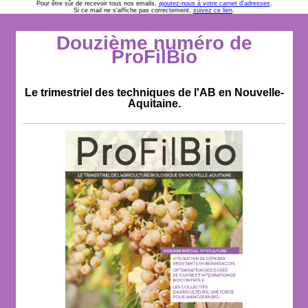
Pour être sûr de recevoir tous nos emails,
ajoutez-nous à votre carnet d'adresses
.
Si ce mail ne s'affiche pas correctement,
suivez ce lien
.
Douzième numéro de
ProFilBio
Le trimestriel des techniques de l'AB en Nouvelle-
Aquitaine.