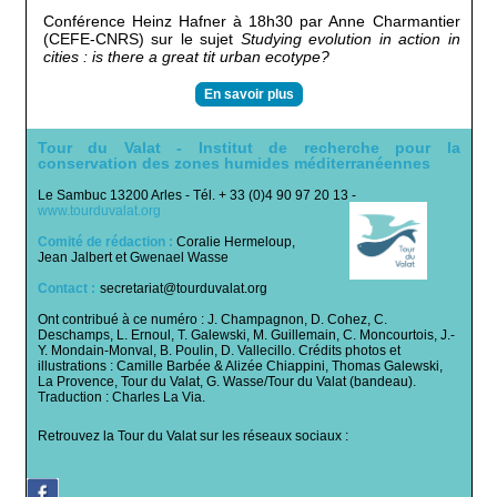
Conférence Heinz Hafner à 18h30 par Anne Charmantier
(CEFE-CNRS) sur le sujet
Studying evolution in action in
cities : is there a great tit urban ecotype?
En savoir plus
Tour du Valat - Institut de recherche pour la
conservation des zones humides méditerranéennes
Le Sambuc 13200 Arles - Tél. + 33 (0)4 90 97 20 13 -
www.tourduvalat.org
Comité de rédaction :
Coralie Hermeloup,
Jean Jalbert et Gwenael Wasse
Contact :
:
secretariat@tourduvalat.org
Ont contribué à ce numéro : J. Champagnon, D. Cohez, C.
Deschamps, L. Ernoul, T. Galewski, M. Guillemain, C. Moncourtois, J.-
Y. Mondain-Monval, B. Poulin, D. Vallecillo. Crédits photos et
illustrations : Camille Barbée & Alizée Chiappini, Thomas Galewski,
La Provence, Tour du Valat, G. Wasse/Tour du Valat (bandeau).
Traduction : Charles La Via.
Retrouvez la Tour du Valat sur les réseaux sociaux :