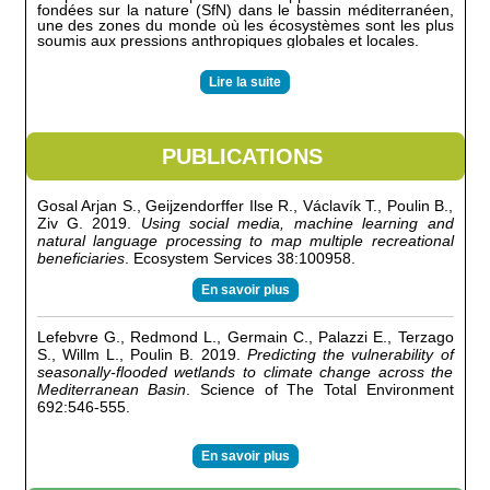
fondées sur la nature (SfN) dans le bassin méditerranéen,
une des zones du monde où les écosystèmes sont les plus
soumis aux pressions anthropiques globales et locales.
Lire la suite
PUBLICATIONS
Gosal Arjan S., Geijzendorffer Ilse R., Václavík T., Poulin B.,
Ziv G. 2019.
Using social media, machine learning and
natural language processing to map multiple recreational
beneficiaries
. Ecosystem Services 38:100958.
En savoir plus
Lefebvre G., Redmond L., Germain C., Palazzi E., Terzago
S., Willm L., Poulin B. 2019.
Predicting the vulnerability of
seasonally-flooded wetlands to climate change across the
Mediterranean Basin
. Science of The Total Environment
692:546-555.
En savoir plus