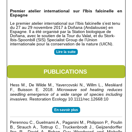
Premier atelier international sur l'Ibis falcinelle en
Espagne
Le premier atelier international sur l’Ibis falcinelle s’est tenu
du 27 au 29 novembre 2017 à Doñana (Andalousie) en
Espagne. Il a été organisé par la Station biologique de
Doñana, avec le soutien de la Tour du Valat, et du Stork-
Ibis-Spoonbill (SIS) Specialist Group de l’Union
internationale pour la conservation de la nature (UICN).
Lire la suite
PUBLICATIONS
Hess M., De Wilde M., Yavercovski N., Willm L., Mesléard
F., Buisson E. 2018.
Microwave soil heating reduces
seedling emergence of a wide range of species including
invasives
. Restoration Ecology 10.1111/rec.12668:10
En savoir plus
Perennou C., Guelmami A., Paganini M., Philipson P., Poulin
B., Strauch A., Tottrup C., Truckenbrodt J., Geijzendorffer
Ilse R., David A. Bohan Guy Woodward and Michelle