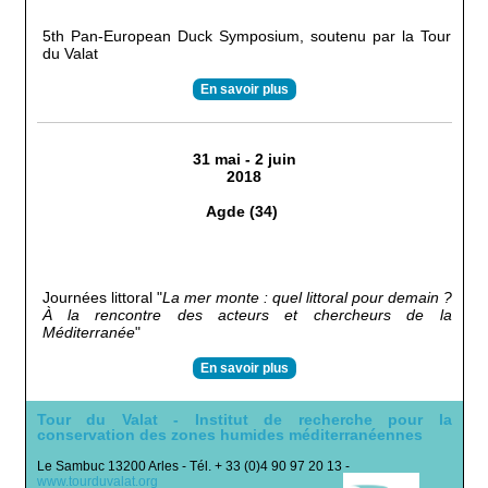
5th Pan-European Duck Symposium, soutenu par la Tour
du Valat
En savoir plus
31 mai - 2 juin
2018
Agde (34)
Journées littoral "
La mer monte : quel littoral pour demain ?
À la rencontre des acteurs et chercheurs de la
Méditerranée
"
En savoir plus
Tour du Valat - Institut de recherche pour la
conservation des zones humides méditerranéennes
Le Sambuc 13200 Arles - Tél. + 33 (0)4 90 97 20 13 -
www.tourduvalat.org