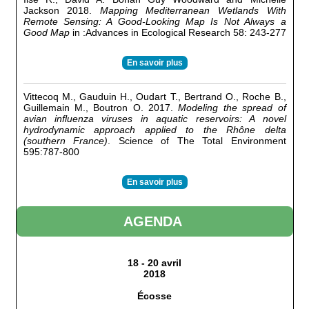
Jackson 2018.
Mapping Mediterranean Wetlands With
Remote Sensing: A Good-Looking Map Is Not Always a
Good Map
in :Advances in Ecological Research 58: 243-277
En savoir plus
Vittecoq M., Gauduin H., Oudart T., Bertrand O., Roche B.,
Guillemain M., Boutron O. 2017.
Modeling the spread of
avian influenza viruses in aquatic reservoirs: A novel
hydrodynamic approach applied to the Rhône delta
(southern France)
. Science of The Total Environment
595:787-800
En savoir plus
AGENDA
18 - 20 avril
2018
Écosse