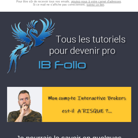
Pour être sûr de recevoir tous nos emails,
ajoutez-nous à votre carnet d'adresses
.
Si ce mail ne s'affiche pas correctement,
suivez ce lien
.