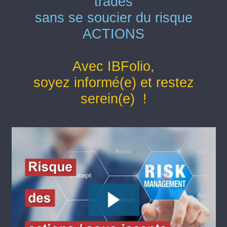
trades
sans se soucier du risque
ACTIONS
Avec IBFolio,
soyez informé(e) et restez
serein(e) !