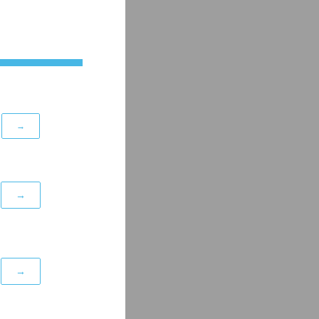
→
→
→