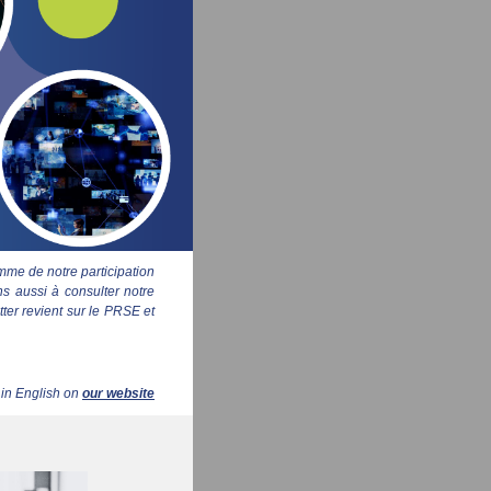
mme de notre participation
ns aussi à consulter notre
tter revient sur le PRSE et
 in English on
our website