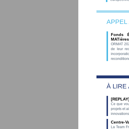
APPEL
Fonds É
MATières
ORMAT 2026 
de leur re
incorporat
recondition
À LIRE
[REPLAY]
Ce que vou
projets et 
innovations
Centre-Va
La Team Fr