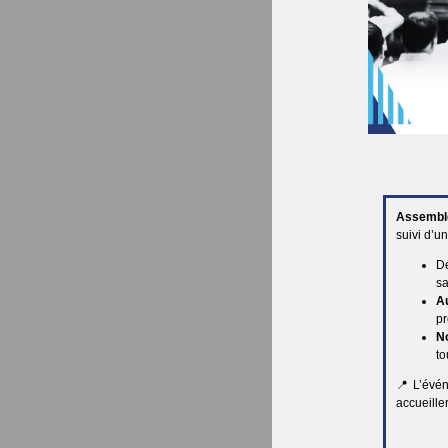
Assemblé
suivi d’u
D
sa
A
pr
N
to
📍L’évén
accueille