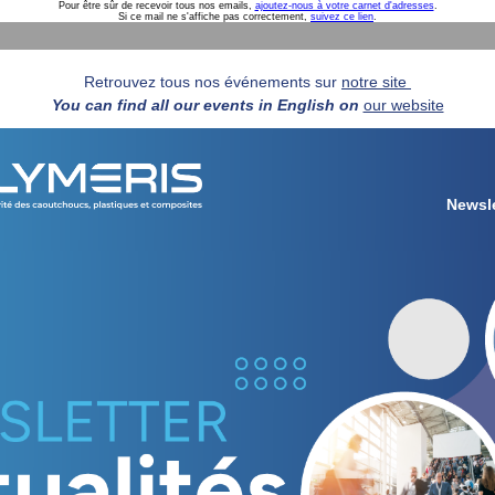
Pour être sûr de recevoir tous nos emails,
ajoutez-nous à votre carnet d'adresses
.
Si ce mail ne s'affiche pas correctement,
suivez ce lien
.
Retrouvez tous nos événements sur
notre site
You can find all our events in English on
our website
Newsle