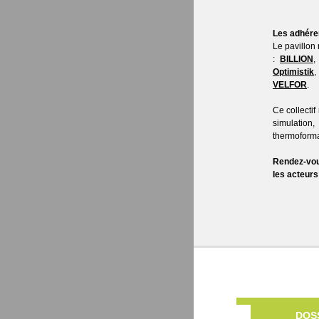
Les adhére
Le pavillon 
:
BILLION
Optimistik
VELFOR
.
Ce collecti
simulation,
thermoforma
Rendez-vous
les acteurs
DOS