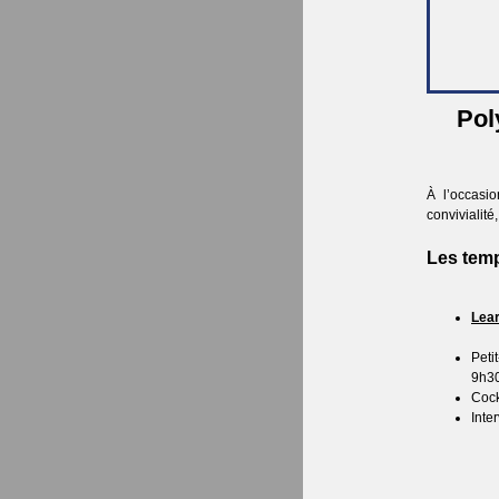
Pol
À l’occasi
convivialité
Les temp
Lear
Peti
9h3
Cock
Inter