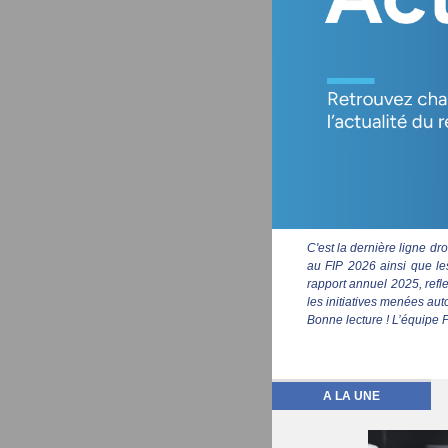
C'est la dernière ligne d
au FIP 2026 ainsi que les
rapport annuel 2025, refle
les initiatives menées aut
Bonne lecture ! L’équip
A LA UNE