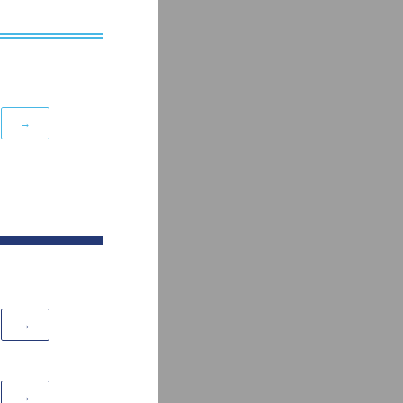
→
→
→