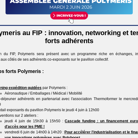
ymeris au FIP : innovation, networking et t
forts adhérents
on du FIP, Polymeris sera présent avec un programme riche en échanges, in
, aux côtés de ses adhérents co-exposants sur le pavillon collectif.
s forts Polymeris :
ning expédition guidées
par Polymeris :
Aéronautique / Emballages / Médical / Mobilité
t-déjeuner adhérents en partenariat avec l'association Thermoformer le mercre
0
tail exposants du pavillon Polymeris le jeudi 4 juin à 12h00
ventions sur 2 ateliers :
jeudi 4 juin de 15h30 à 15h50 :
Cascade funding : un financement euro
d'accès pour les PME !
vendredi 6 juin de 14h00 à 14h20 :
Pour accélérer l'industrialisation et le fi
vos innovations polymères avec Polyboost