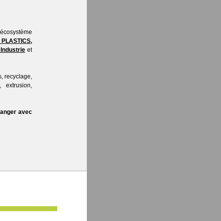
 l’écosystème
PLASTICS,
Industrie
et
, recyclage,
, extrusion,
changer avec