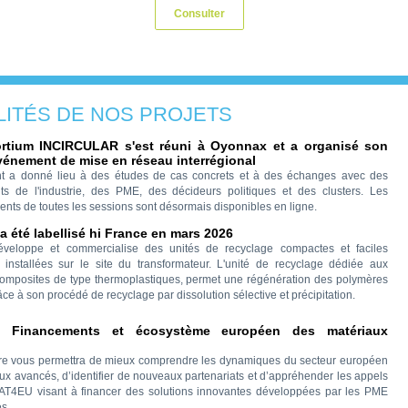
Consulter
LITÉS DE NOS PROJETS
rtium INCIRCULAR s'est réuni à Oyonnax et a organisé son
vénement de mise en réseau interrégional
t a donné lieu à des études de cas concrets et à des échanges avec des
ts de l'industrie, des PME, des décideurs politiques et des clusters. Les
ents de toutes les sessions sont désormais disponibles en ligne.
a été labellisé hi France en mars 2026
éveloppe et commercialise des unités de recyclage compactes et faciles
on, installées sur le site du transformateur. L'unité de recyclage dédiée aux
omposites de type thermoplastiques, permet une régénération des polymères
ce à son procédé de recyclage par dissolution sélective et précipitation.
] Financements et écosystème européen des matériaux
re vous permettra de mieux comprendre les dynamiques du secteur européen
ux avancés, d’identifier de nouveaux partenariats et d’appréhender les appels
MAT4EU visant à financer des solutions innovantes développées par les PME
s.