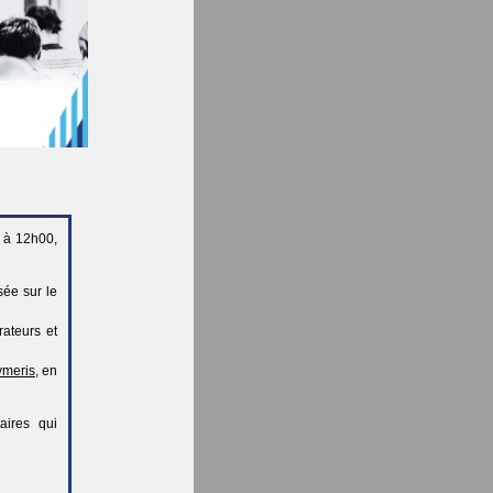
 à 12h00,
sée sur le
rateurs et
ymeris
, en
aires qui