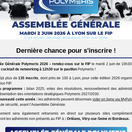
Dernière chance pour s'inscrire !
e Générale Polymeris 2026 – rendez-vous sur le FIP
le mardi 2 juin de 10h30
n
cocktail de networking à 12h30 sur le pavillon
Polymeris !
éjà plus de
135 inscrits
, dont près de 100 à Lyon, pour cette édition 2026 organi
lon FIP.
u programme :
bilan 2025, votes des résolutions, renouvellement des administ
ésentation des orientations stratégiques Polymeris 2027/2030.
ouveauté cette année :
les adhérents peuvent désormais
voter en ligne via MyPol
ute sécurité, avant l’Assemblée Générale.
ement sera également retransmis en direct sur plusieurs sites complément
ront les adhérents non présents au FIP à
: Orléans, Vitry-sur-Seine et Bordeaux.