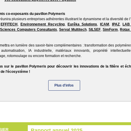
nts co-exposants du pavillon Polymeris
réunira plusieurs entreprises adhérentes illustrant le dynamisme et la diversité de
,
EFFITECH
,
Environnement Recycling
,
Eurêka Solutions
,
ICAM
,
IPAZ
,
LAB 
,
Sciences Computers Consultants
,
Serval Multitech
,
SILSEF
,
SimForm
,
Rotax 
f mettra en lumière des savoir-faire complémentaires : transformation des polymères
 automatisation, IA industrielle, matériaux innovants, propriété intellectuelle
ge, rotomoulage ou encore formation et recherche.
 sur le pavillon Polymeris pour découvrir les innovations de la filière et é
 de l’écosystème !
Plus d'infos
SIER
Rapport annuel 2025