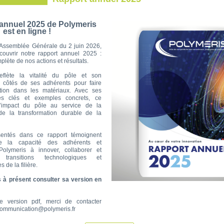
 annuel 2025 de Polymeris
est en ligne !
l'Assemblée Générale du 2 juin 2026,
ouvrir notre rapport annuel 2025 :
lète de nos actions et résultats.
flète la vitalité du pôle et son
côtés de ses adhérents pour faire
ation dans les matériaux. Avec ses
es clés et exemples concrets, ce
 l’impact du pôle au service de la
 de la transformation durable de la
sentés dans ce rapport témoignent
e la capacité des adhérents et
Polymeris à innover, collaborer et
 transitions technologiques et
 de la filière.
 à présent consulter sa version en
e version pdf, merci de contacter
communication@polymeris.fr