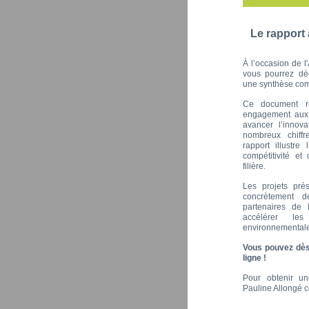
Le rapport
À l’occasion de 
vous pourrez déc
une synthèse comp
Ce document re
engagement aux 
avancer l’innov
nombreux chiffr
rapport illustre
compétitivité et
filière.
Les projets pré
concrètement d
partenaires de 
accélérer les
environnementales
Vous pouvez dès
ligne !
Pour obtenir un
Pauline Allongé 