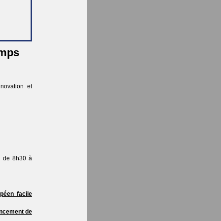
emps
novation et
di de 8h30 à
péen facile
nancement de