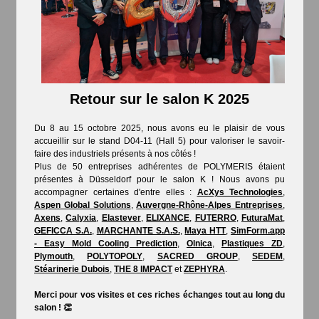
Retour sur le salon K 2025
Du 8 au 15 octobre 2025, nous avons eu le plaisir de vous
accueillir sur le stand D04-11 (Hall 5) pour valoriser le savoir-
faire des industriels présents à nos côtés !
Plus de 50 entreprises adhérentes de POLYMERIS étaient
présentes à Düsseldorf pour le salon K ! Nous avons pu
accompagner certaines d'entre elles :
AcXys Technologies
,
Aspen Global Solutions
,
Auvergne-Rhône-Alpes Entreprises
,
Axens
,
Calyxia
,
Elastever
,
ELIXANCE
,
FUTERRO
,
FuturaMat
,
GEFICCA S.A.
,
MARCHANTE S.A.S.
,
Maya HTT
,
SimForm.app
- Easy Mold Cooling Prediction
,
Olnica
,
Plastiques ZD
,
Plymouth
,
POLYTOPOLY
,
SACRED GROUP
,
SEDEM
,
Stéarinerie Dubois
,
THE 8 IMPACT
et
ZEPHYRA
.
Merci pour vos visites et ces riches échanges tout au long du
salon ! 👏