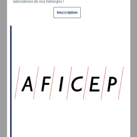
laboratoires de nos hébergés !
Insccription