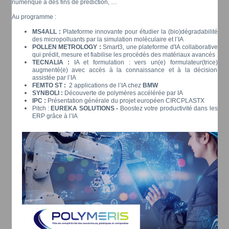
numérique à des fins de prédiction, …
Au programme :
MS4ALL :
Plateforme innovante pour étudier la (bio)dégradabilité
des micropolluants par la simulation moléculaire et l’IA
POLLEN METROLOGY :
Smart3, une plateforme d'IA collaborative
qui prédit, mesure et fiabilise les procédés des matériaux avancés
TECNALIA :
IA et formulation : vers un(e) formulateur(trice)
augmenté(e) avec accès à la connaissance et à la décision
assistée par l’IA
FEMTO ST :
2 applications de l’IA chez
BMW
SYNBOLI :
Découverte de polymères accélérée par IA
IPC :
Présentation générale du projet européen CIRCPLASTX
Pitch :
EUREKA SOLUTIONS -
Boostez votre productivité dans les
ERP grâce à l’IA