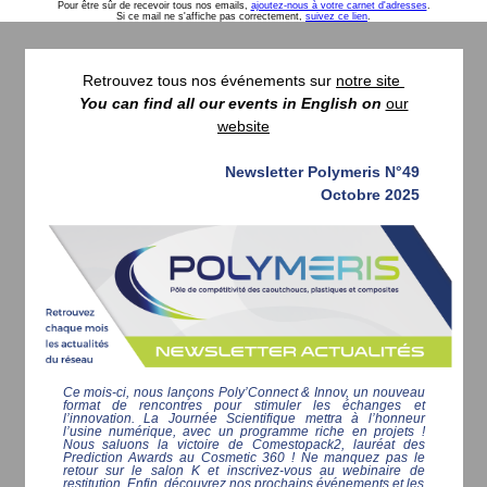
Pour être sûr de recevoir tous nos emails,
ajoutez-nous à votre carnet d'adresses
.
Si ce mail ne s'affiche pas correctement,
suivez ce lien
.
Retrouvez tous nos événements sur
notre site
You can find all our events in English on
our
website
Newsletter Polymeris N°49
Octobre 2025
Ce mois-ci, nous lançons Poly’Connect & Innov, un nouveau
format de rencontres pour stimuler les échanges et
l’innovation. La Journée Scientifique mettra à l’honneur
l’usine numérique, avec un programme riche en projets !
Nous saluons la victoire de Comestopack2, lauréat des
Prediction Awards au Cosmetic 360 ! Ne manquez pas le
retour sur le salon K et inscrivez-vous au webinaire de
restitution. Enfin, découvrez nos prochains événements et les