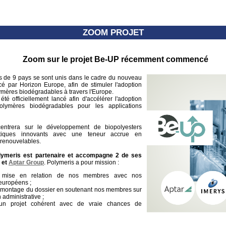
ZOOM PROJET
Zoom sur le projet Be-UP récemment commencé
us de 9 pays se sont unis dans le cadre du nouveau
cé par Horizon Europe, afin de stimuler l'adoption
lymères biodégradables à travers l'Europe.
té officiellement lancé afin d'accélérer l'adoption
polymères biodégradables pour les applications
entrera sur le développement de biopolyesters
matiques innovants avec une teneur accrue en
 renouvelables.
lymeris est partenaire et accompagne 2 de ses
et
Aptar Group
. Polymeris a pour mission :
la mise en relation de nos membres avec nos
européens ;
e montage du dossier en soutenant nos membres sur
 administrative ;
 un projet cohérent avec de vraie chances de