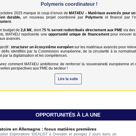
Polymeris coordinateur !
 octobre 2025 marque le coup d’envoi de
MAT4EU – Matériaux avancés pour un 
éen durable,
un nouveau projet coordonné par
Polymeris
et financé par l’in
usters
.
n budget de
2,6 M€
, dont
75 % seront redistribués directement aux PME
via des
ets, MAT4EU représente une
opportunité unique de financement
pour innover d
aux avancés.
ectif :
structurer un écosystème européen
sur les matériaux avancés pour releve
 défis identifiés par la Commission européenne, de la circularité à la normalisat
 par la digitalisation et les compétences.
rez comment MAT4EU ambitionne de renforcer la souveraineté européenne et d
velles perspectives aux PME du secteur !
Lire la suite
OPPORTUNITÉS À LA UNE
atoire en Allemagne : focus matières premières
ission Exploratoire IDEALIST à Dresden et plongez 2 jours dans un