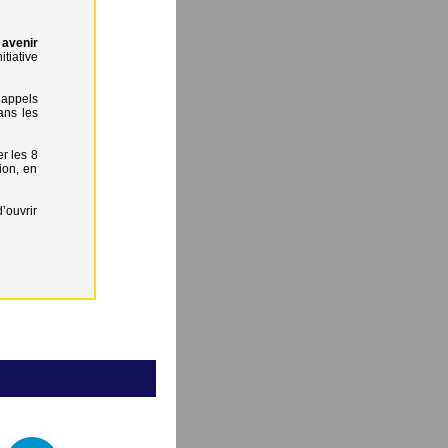
avenir
itiative
 appels
ans les
r les 8
ion, en
’ouvrir