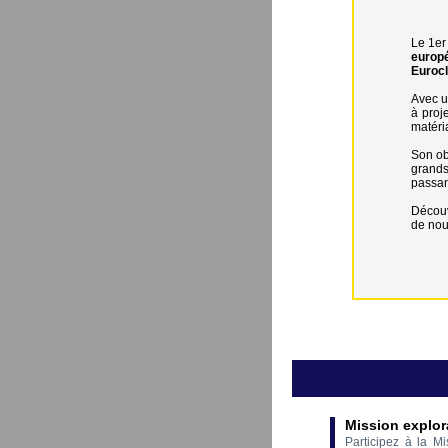
Le 1er
europ
Eurocl
Avec u
à proj
matéri
Son obj
grands
passant
Découv
de nou
Mission explor
Participez à la M