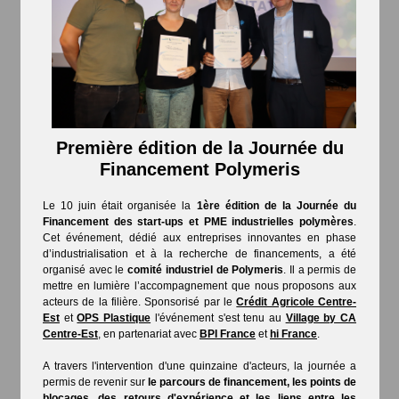
Première édition de la Journée du
Financement Polymeris
Le 10 juin était organisée la
1ère édition de la Journée du
Financement des start-ups et PME industrielles polymères
.
Cet événement, dédié aux entreprises innovantes en phase
d’industrialisation et à la recherche de financements, a été
organisé avec le
comité industriel de Polymeris
. Il a permis de
mettre en lumière l’accompagnement que nous proposons aux
acteurs de la filière.
Sponsorisé par le
Crédit Agricole Centre-
Est
et
OPS Plastique
l'événement s'est tenu au
Village by CA
Centre-Est
, en partenariat avec
BPI France
et
hi France
.
A travers l'intervention d'une quinzaine d'acteurs, la journée a
permis de revenir sur
le parcours de financement, les points de
blocages, des retours d'expérience et les liens entre les