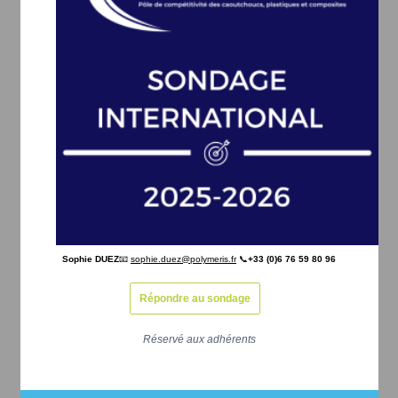
Sophie DUEZ
📧
sophie.duez@polymeris.fr
📞
+33 (0)6 76 59 80 96
Répondre au sondage
Réservé aux adhérents