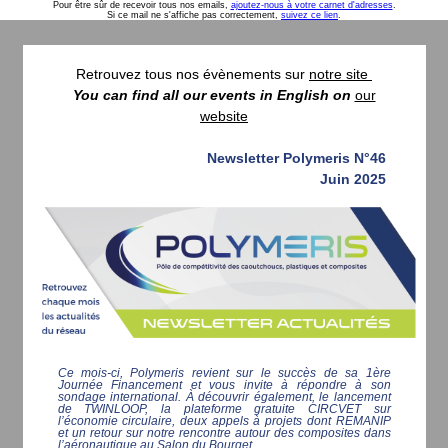
Pour être sûr de recevoir tous nos emails,
ajoutez-nous à votre carnet d'adresses
.
Si ce mail ne s'affiche pas correctement,
suivez ce lien
.
Retrouvez tous nos évènements sur
notre site
You can find all our events in English on
our
website
Newsletter Polymeris N°46
Juin 2025
Ce mois-ci, Polymeris revient sur le succès de sa 1ère
Journée Financement et vous invite à répondre à son
sondage international. À découvrir également, le lancement
de TWINLOOP, la plateforme gratuite CIRCVET sur
l’économie circulaire, deux appels à projets dont REMANIP
et un retour sur notre rencontre autour des composites dans
l’aéronautique au Salon du Bourget.