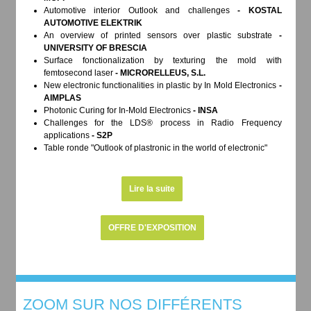
Automotive interior Outlook and challenges
- KOSTAL
AUTOMOTIVE ELEKTRIK
An overview of printed sensors over plastic substrate
-
UNIVERSITY OF BRESCIA
Surface fonctionalization by texturing the mold with
femtosecond laser
- MICRORELLEUS, S.L.
New electronic functionalities in plastic by In Mold Electronics
-
AIMPLAS
Photonic Curing for In-Mold Electronics
- INSA
Challenges for the LDS® process in Radio Frequency
applications
- S2P
Table ronde "Outlook of plastronic in the world of electronic"
Lire la suite
OFFRE D'EXPOSITION
ZOOM SUR NOS DIFFÉRENTS