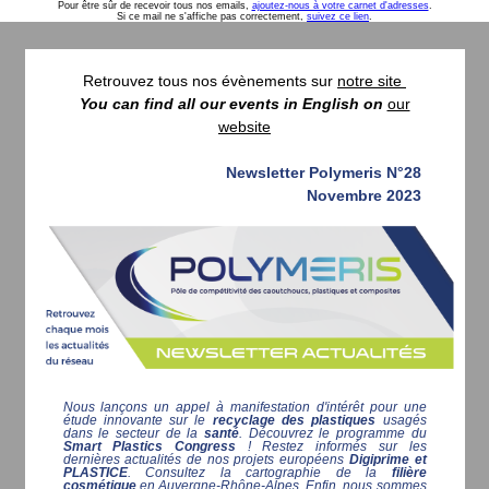
Pour être sûr de recevoir tous nos emails,
ajoutez-nous à votre carnet d'adresses
.
Si ce mail ne s'affiche pas correctement,
suivez ce lien
.
Retrouvez tous nos évènements sur
notre site
You can find all our events in English on
our
website
Newsletter Polymeris N°28
Novembre 2023
Nous lançons un appel à manifestation d'intérêt pour une
étude innovante sur le
recyclage des plastiques
usagés
dans le secteur de la
santé
. Découvrez le programme du
Smart Plastics Congress
! Restez informés sur les
dernières actualités de nos projets européens
Digiprime et
PLASTICE
. Consultez la cartographie de la
filière
cosmétique
en Auvergne-Rhône-Alpes. Enfin, nous sommes