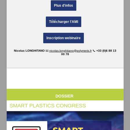
Plus d'infos
Télécharger l'AMI
Inscription webinaire
Nicolas LONGHITANO
📧
nicolas.longhitano@polymeris.fr
📞
+33 (0)6 88 13
00 78
DOSSIER
SMART PLASTICS CONGRESS