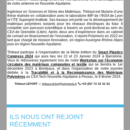
de notre antenne en Nouvelle-Aquitaine.
Ingénieur en Sciences et Génie des Matériaux, Thibaut est titulaire d’une
thèse réalisée en collaboration avec le laboratoire IMP de l’INSA de Lyon
et l’ITE Supergrid Institute. Ses travaux ont porté sur le développement de
matériaux polymères isolants pour les réseaux électriques du futur. Il
complète son parcours scientifique à travers un post-doctorat au sein du
CEA de Grenoble (Liten). Après deux ans d’expérience dans un cabinet
de conseil en financement de l’innovation, il rejoint Polymeris en 2022 en
tant que chargé de mission Innovation, en région Auvergne-Rhône-Alpes
puis en région Nouvelle-Aquitaine.
Thibaut participe à l'organisation de la 9ème édition du
Smart Plastics
Congress 2024
qui aura lieu les 22 et 23 Janvier 2024 à Barcelone.
Vous le retrouverez également lors de notre
Workshop sur l'économie
circulaire des matériaux composites et textile
qui se tiendra le 1er
décembre 2023 à Bordeaux, et dans l'organisation de notre journée
dédiée à la
Traçabilité et à la Reconnaissance des Matériaux
Polymères
au CEA Tech Nouvelle-Aquitaine à Pessac, le 8 février 2024.
📞
Thibaut LEFORT
📧
thibaut.lefort@polymeris.fr
+33 (0)7 72 32 41 62
ILS NOUS ONT REJOINT
RÉCEMMENT