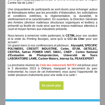
Centre-Val de Loire !
Une cinquantaine de participants se sont réunis pour échanger autour
de thématiques telles que les procédés d’élaboration, les sollicitations
et conditions extrêmes, la règlementation, la durabilité, le
vieillissement et la caractérisation. En ouverture, la Direction Générale
des Armées (division matériaux structuraux organiques et textiles) a
présenté sa feuille de route ainsi que les enjeux matériaux attendus à
court et moyen termes aux industriels présents.
Nous tenons à remercier notre partenaire, le
CETIM,
pour son soutien
et la visite du Printing Bourges, ainsi qu'à la
CCI du Cher
pour son
accueil !
Un grand merci à nos conférenciers et pitcheurs :
Alysophil, SPECIFIC
POLYMERS, CRESITT INDUSTRIE, Cetim, EFJM, GETELEC,
CEHTRA, Safran POWER UNIT, SMAC, CNEP - Centre National
d'Evaluation de Photoprotection, Université de Tours
LABORATOIRE LAME, Carbon Waters, Interep Sa, PEAKEXPERT
La prochaine réunion du
Club des industriels MATEX
est prévue pour
le 5 décembre 2023 à Orléans, marquant le lancement du parc
instrumental. Au cours de cet événement, vous aurez l'opportunité de
visiter plusieurs instruments pour une visite à la carte !
En savoir plus