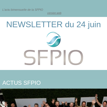
L'actu bimensuelle de la SFPIO
version web
NEWSLETTER du 24 juin
ACTUS SFPIO