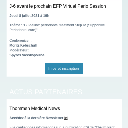
J-6 avant le prochain EFP Virtual Perio Session
Jeudi 8 juillet 2021 à 19h
Thème : "Guideline: periodontal treatment Step IV (Supportive
Periodontal care)"
Conférenicer :
Moritz Kebschull
Modérateur :
Spyros Vassilopoulos
Infos et inscription
ACTUS PARTENAIRES
Thommen Medical News
Accédez à la dernière Newsletter
ici
Elle contient des informations sur la publication n°9 de "
The Implant