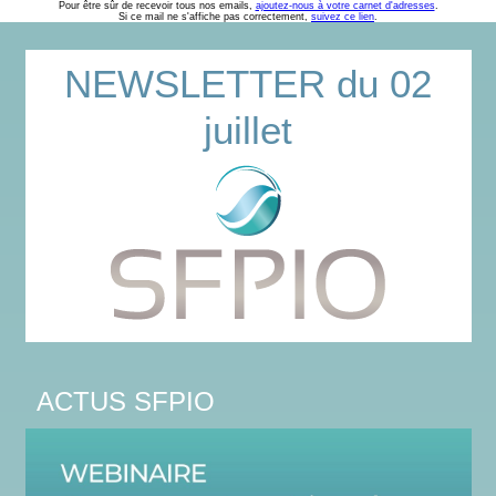
Pour être sûr de recevoir tous nos emails,
ajoutez-nous à votre carnet d'adresses
.
Si ce mail ne s'affiche pas correctement,
suivez ce lien
.
NEWSLETTER du 02
juillet
ACTUS SFPIO