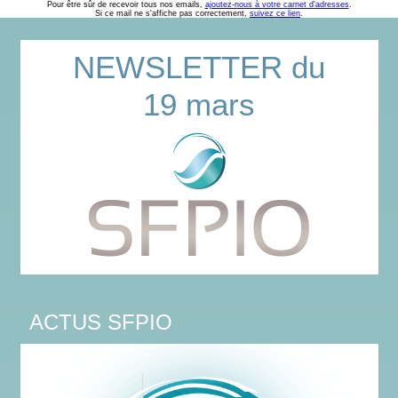
Pour être sûr de recevoir tous nos emails,
ajoutez-nous à votre carnet d'adresses
.
Si ce mail ne s'affiche pas correctement,
suivez ce lien
.
NEWSLETTER du
19 mars
ACTUS SFPIO