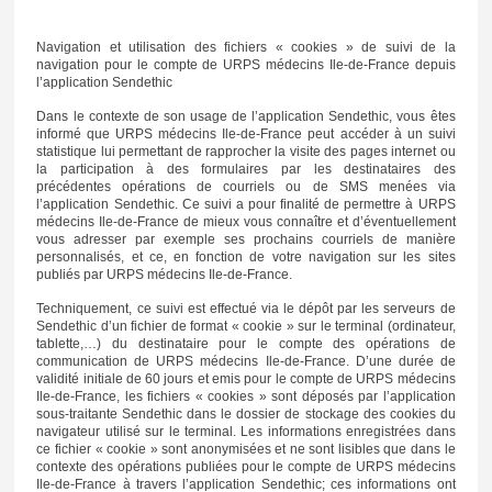
Navigation et utilisation des fichiers « cookies » de suivi de la
navigation pour le compte de URPS médecins Ile-de-France depuis
l’application Sendethic
Dans le contexte de son usage de l’application Sendethic, vous êtes
informé que URPS médecins Ile-de-France peut accéder à un suivi
statistique lui permettant de rapprocher la visite des pages internet ou
la participation à des formulaires par les destinataires des
précédentes opérations de courriels ou de SMS menées via
l’application Sendethic. Ce suivi a pour finalité de permettre à URPS
médecins Ile-de-France de mieux vous connaître et d’éventuellement
vous adresser par exemple ses prochains courriels de manière
personnalisés, et ce, en fonction de votre navigation sur les sites
publiés par URPS médecins Ile-de-France.
Techniquement, ce suivi est effectué via le dépôt par les serveurs de
Sendethic d’un fichier de format « cookie » sur le terminal (ordinateur,
tablette,…) du destinataire pour le compte des opérations de
communication de URPS médecins Ile-de-France. D’une durée de
validité initiale de 60 jours et emis pour le compte de URPS médecins
Ile-de-France, les fichiers « cookies » sont déposés par l’application
sous-traitante Sendethic dans le dossier de stockage des cookies du
navigateur utilisé sur le terminal. Les informations enregistrées dans
ce fichier « cookie » sont anonymisées et ne sont lisibles que dans le
contexte des opérations publiées pour le compte de URPS médecins
Ile-de-France à travers l’application Sendethic; ces informations ont