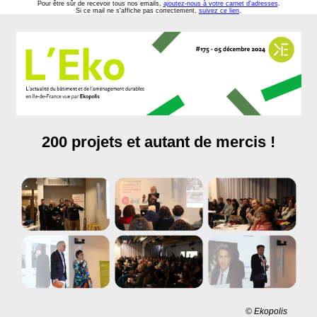
Pour être sûr de recevoir tous nos emails,
ajoutez-nous à votre carnet d'adresses
.
Si ce mail ne s'affiche pas correctement,
suivez ce lien
.
200 projets et autant de mercis !
© Ekopolis