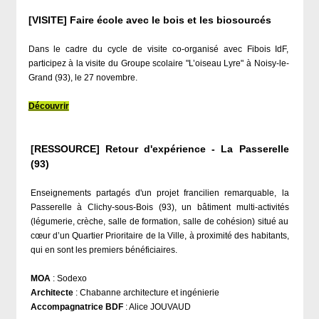
[VISITE]
Faire école avec le bois et les biosourcés
Dans le cadre du cycle de visite co-organisé avec Fibois IdF,
participez à la visite du Groupe scolaire "L’oiseau Lyre" à Noisy-le-
Grand (93), le 27 novembre.
Découvrir
[RESSOURCE]
Retour d'expérience - La Passerelle
(93)
Enseignements partagés d'un projet francilien remarquable, la
Passerelle à Clichy-sous-Bois (93), un bâtiment multi-activités
(légumerie, crèche, salle de formation, salle de cohésion) situé au
cœur d’un Quartier Prioritaire de la Ville, à proximité des habitants,
qui en sont les premiers bénéficiaires.
MOA
: Sodexo
Architecte
: Chabanne architecture et ingénierie
Accompagnatrice BDF
: Alice JOUVAUD