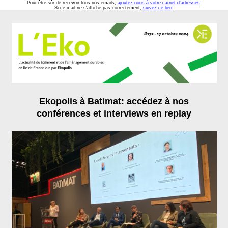
Pour être sûr de recevoir tous nos emails,
ajoutez-nous à votre carnet d'adresses
.
Si ce mail ne s'affiche pas correctement,
suivez ce lien
.
Ekopolis à Batimat: accédez à nos
conférences et interviews
en replay