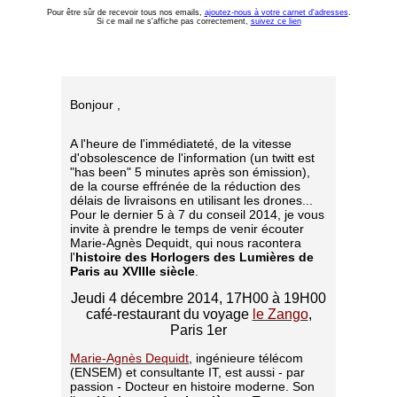
Pour être sûr de recevoir tous nos emails,
ajoutez-nous à votre carnet d'adresses
.
Si ce mail ne s'affiche pas correctement,
suivez ce lien
Bonjour ,
A l'heure de l'immédiateté, de la vitesse
d'obsolescence de l'information (un twitt est
"has been" 5 minutes après son émission),
de la course effrénée de la réduction des
délais de livraisons en utilisant les drones...
Pour le dernier 5 à 7 du conseil 2014, je vous
invite à prendre le temps de venir écouter
Marie-Agnès Dequidt, qui nous racontera
l'
histoire des
Horlogers des Lumières de
Paris au XVIII
e
siècle
.
Jeudi 4 décembre 2014, 17H00 à 19H00
café-restaurant du voyage
le Zango
,
Paris 1er
Marie-Agnès Dequidt
, ingénieure télécom
(ENSEM) et consultante IT, est aussi - par
passion - Docteur en histoire moderne. Son