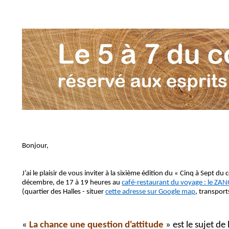
Bonjour,
J’ai le plaisir de vous inviter à la sixième édition du « Cinq à Sept du 
décembre, de 17 à 19 heures au
café-restaurant du voyage : le ZA
(quartier des Halles - situer
cette adresse sur Google map
, transpo
«
La chance une question d'attitude
» est le sujet de 