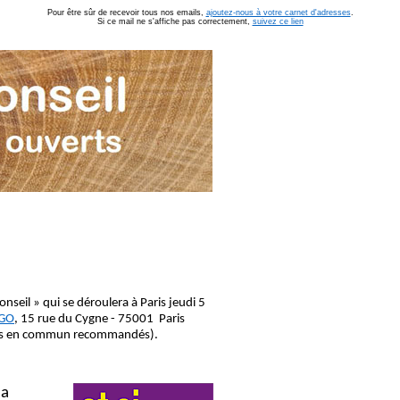
Pour être sûr de recevoir tous nos emails,
ajoutez-nous à votre carnet d'adresses
.
Si ce mail ne s'affiche pas correctement,
suivez ce lien
conseil » qui se déroulera à Paris jeudi 5
NGO
, 15 rue du Cygne - 75001 Paris
rts en commun recommandés).
la