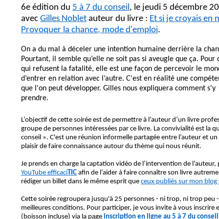
6e édition du
5 à 7 du conseil
, le jeudi 5 décembre 2
avec
Gilles Noblet
auteur du livre :
Et si je croyais en 
Provoquer la chance, mode d'emploi
.
On a du mal à déceler une intention humaine derrière la chan
Pourtant, il semble qu’elle ne soit pas si aveugle que ça. Pour
qui refusent la fatalité, elle est une façon de percevoir le mon
d’entrer en relation avec l’autre. C'est en réalité une compét
que l'on peut développer. Gilles nous expliquera comment s'y
prendre.
L’objectif de cette soirée est de permettre à l’auteur d’un livre pro
groupe de personnes intéressées par ce livre. La convivialité est la q
conseil ». C'est une réunion informelle partagée entre l’auteur et un 
plaisir de faire connaissance autour du thème qui nous réunit.
Je prends en charge la captation vidéo de l’intervention de l’auteur,
YouTube efficaci
TIC
afin de l’aider à faire connaître son livre autrem
rédiger un billet dans le même esprit que
ceux publiés sur mon blog e
Cette soirée regroupera jusqu'à 25 personnes
- ni trop, ni trop peu 
meilleures conditions. Pour participer, je vous invite à vous inscrire e
(boisson incluse) via la page
inscription en ligne au 5 à 7 du conseil