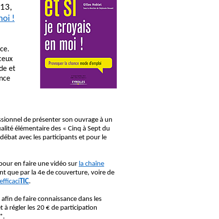
013,
moi !
ce.
 ceux
de et
ence
fessionnel de présenter son ouvrage à un
ualité élémentaire des « Cinq à Sept du
débat avec les participants et pour le
 pour en faire une vidéo sur
la chaîne
ent que par la 4e de couverture, voire de
fficaci
TIC
.
-
afin de faire connaissance dans les
t à régler les 20 € de participation
*.